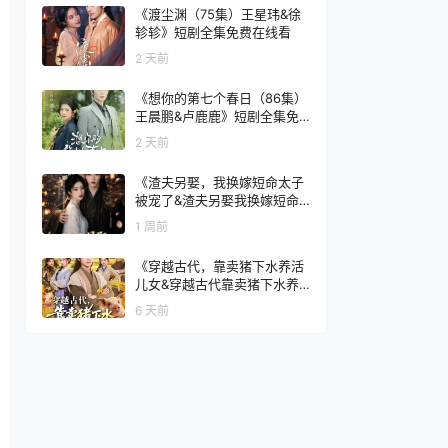
集免费在线看
《渡尘渊（75集）王星玮&徐
轸轸》短剧全集免费在线看
2 天前
《想你的第七个春日（86集）
王晨鹏&卢鹿鹿》短剧全集免
费在线看
2 天前
《渣夫另娶，我换嫁短命太子
被宠了&渣夫另娶我换嫁短命
太子被宠了（77集）AI短剧》
1 周前
短剧全集免费在线看
《穿越古代，靠卖猪下水养活
儿女&穿越古代靠卖猪下水养
活儿女（88集）杨霖＆牛欣欣
6 天前
＆仲子睿＆徐大宁》短剧全集
免费在线看