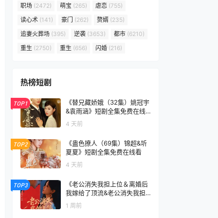
职场
(2472)
萌宝
(265)
虐恋
(755)
读心术
(141)
豪门
(262)
赘婿
(235)
追妻火葬场
(395)
逆袭
(3653)
都市
(6210)
重生
(2750)
重生
(656)
闪婚
(216)
热榜短剧
《替兄藏娇娥（32集）姚冠宇
TOP1
&袁雨涵》短剧全集免费在线
看
4 天前
《蛊色撩人（69集）锦超&圻
TOP2
夏夏》短剧全集免费在线看
4 天前
《老公消失我担上位＆离婚后
TOP3
我嫁给了顶流&老公消失我担
上位离婚后我嫁给了顶流（76
1 周前
集）李卓扬＆邓灵枢》短剧全