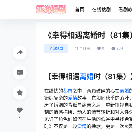
首页
在线搜剧
看剧
《幸得相遇离婚时（81
0
234
全部短剧
11 个月前
【幸得相遇
离婚
时（81集
在纷扰的
都市
之中，两颗破碎的心在
离婚
错综复杂的
爱情
故事，它如同秋季的落叶
历了婚姻的背叛与痛苦之后，重新审视自
刻的情感描绘、动人的情节转折和对人性
0
见证了角色们如何在生活的低谷中寻找希
时》不仅是一段
爱情
的挽歌，更是一次灵