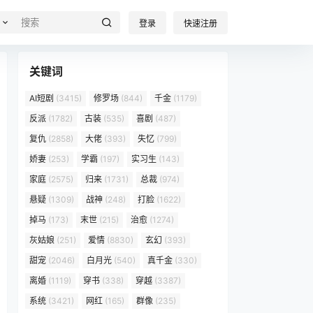
登录
快速注册
关键词
AI短剧
(3415)
修罗场
(844)
千金
(1179)
反派
(1782)
古装
(535)
喜剧
(487)
复仇
(2858)
大佬
(393)
失忆
(799)
娇妻
(253)
学霸
(197)
实习生
(143)
家庭
(2575)
归来
(1731)
总裁
(974)
悬疑
(1309)
战神
(248)
打脸
(1622)
掉马
(173)
末世
(215)
治愈
(1274)
灰姑娘
(251)
爱情
(8830)
玄幻
(393)
甜宠
(2046)
白月光
(540)
真千金
(330)
离婚
(1119)
穿书
(338)
穿越
(3387)
系统
(3421)
网红
(165)
群像
(235)