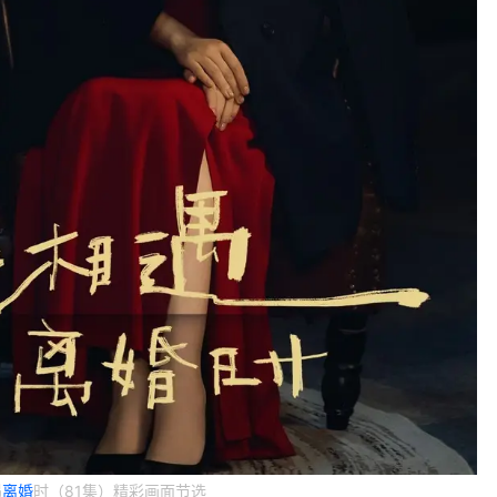
遇
离婚
时（81集）精彩画面节选