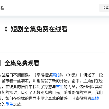
教程
文章
集）》短剧全集免费在线看
）】全集免费观看
的岔路口不期而遇。《幸得相遇
离婚
时（81集）》讲述了一段
，虽带着一丝凄凉，却也铺就了新的开始。剧中，主角们在经
我，在彼此的陪伴中找到了疗愈与
重生
的力量。这部剧以其深
深刻的探讨，吸引了无数观众的目光。随着剧情的推进，我们
望，如何在纷扰的世界中坚守真挚的情感。《幸得相遇
离婚
魂的
重生
之旅。