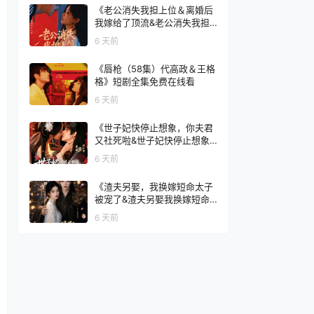
《老公消失我担上位＆离婚后
我嫁给了顶流&老公消失我担
上位离婚后我嫁给了顶流（76
6 天前
集）李卓扬＆邓灵枢》短剧全
集免费在线看
《唇枪（58集）代高政＆王格
格》短剧全集免费在线看
6 天前
《世子妃快停止想象，你夫君
又社死啦&世子妃快停止想象
你夫君又社死啦（73集）洪瑾
6 天前
瑜＆常斌》短剧全集免费在线
看
《渣夫另娶，我换嫁短命太子
被宠了&渣夫另娶我换嫁短命
太子被宠了（77集）AI短剧》
6 天前
短剧全集免费在线看