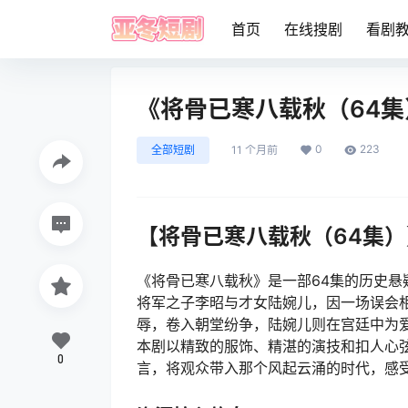
首页
在线搜剧
看剧
《将骨已寒八载秋（64
0
223
全部短剧
11 个月前
【将骨已寒八载秋（64集
《将骨已寒八载秋》是一部64集的历史悬
将军之子李昭与才女陆婉儿，因一场误会
辱，卷入朝堂纷争，陆婉儿则在宫廷中为
本剧以精致的服饰、精湛的演技和扣人心
0
言，将观众带入那个风起云涌的时代，感