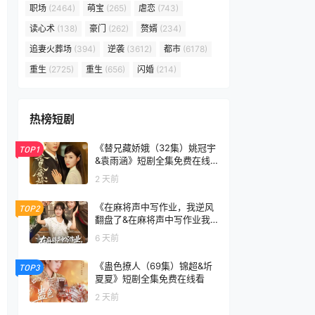
职场
(2464)
萌宝
(265)
虐恋
(743)
读心术
(138)
豪门
(262)
赘婿
(234)
追妻火葬场
(394)
逆袭
(3612)
都市
(6178)
重生
(2725)
重生
(656)
闪婚
(214)
热榜短剧
《替兄藏娇娥（32集）姚冠宇
TOP1
&袁雨涵》短剧全集免费在线
看
2 天前
《在麻将声中写作业，我逆风
TOP2
翻盘了&在麻将声中写作业我
逆风翻盘了（60集）张颖菲＆
6 天前
胡文乐》短剧全集免费在线看
《蛊色撩人（69集）锦超&圻
TOP3
夏夏》短剧全集免费在线看
2 天前