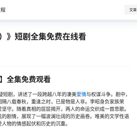
教程
文章
集）》短剧全集免费在线看
）】全集免费观看
疑短剧，讲述了一段跨越八年的凄美
爱情
与权谋斗争。剧中，
相隔八载春秋，重逢之时，已是物是人非。李昭身负家族荣
爱坚守。随着真相的层层揭开，两人的命运交织成一首悲歌。
弦的剧情，展现了一幅波澜壮阔的历史画卷。唯美的文学性语
受人物的情感起伏和历史的沉重。