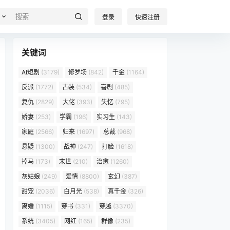
登录
快速注册
关键词
AI短剧
(3179)
修罗场
(842)
千金
(1164)
反派
(1772)
古装
(534)
喜剧
(485)
复仇
(2829)
大佬
(393)
失忆
(795)
娇妻
(253)
学霸
(196)
实习生
(143)
家庭
(2566)
归来
(1697)
总裁
(968)
悬疑
(1300)
战神
(247)
打脸
(1618)
掉马
(173)
末世
(210)
治愈
(1260)
灰姑娘
(249)
爱情
(8800)
玄幻
(387)
甜宠
(2036)
白月光
(538)
真千金
(326)
离婚
(1115)
穿书
(331)
穿越
(3370)
系统
(3405)
网红
(165)
群像
(235)