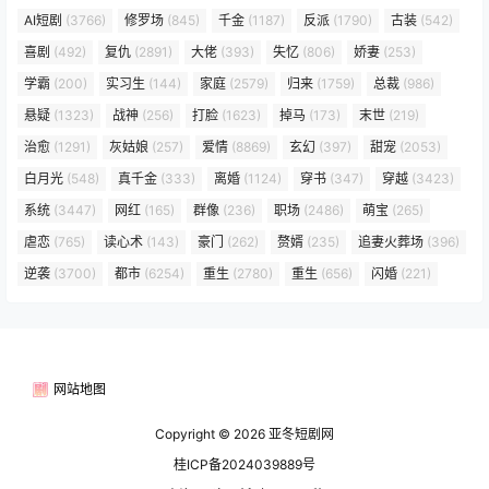
AI短剧
(3766)
修罗场
(845)
千金
(1187)
反派
(1790)
古装
(542)
喜剧
(492)
复仇
(2891)
大佬
(393)
失忆
(806)
娇妻
(253)
学霸
(200)
实习生
(144)
家庭
(2579)
归来
(1759)
总裁
(986)
悬疑
(1323)
战神
(256)
打脸
(1623)
掉马
(173)
末世
(219)
治愈
(1291)
灰姑娘
(257)
爱情
(8869)
玄幻
(397)
甜宠
(2053)
白月光
(548)
真千金
(333)
离婚
(1124)
穿书
(347)
穿越
(3423)
系统
(3447)
网红
(165)
群像
(236)
职场
(2486)
萌宝
(265)
虐恋
(765)
读心术
(143)
豪门
(262)
赘婿
(235)
追妻火葬场
(396)
逆袭
(3700)
都市
(6254)
重生
(2780)
重生
(656)
闪婚
(221)
网站地图
Copyright © 2026
亚冬短剧网
桂ICP备2024039889号