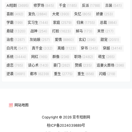
AI短剧
(3695)
修罗场
(845)
千金
(1185)
反派
(1788)
古装
(541)
喜剧
(492)
复仇
(2884)
大佬
(393)
失忆
(805)
娇妻
(253)
学霸
(199)
实习生
(144)
家庭
(2579)
归来
(1755)
总裁
(984)
悬疑
(1320)
战神
(254)
打脸
(1623)
掉马
(173)
末世
(217)
治愈
(1287)
灰姑娘
(257)
爱情
(8860)
玄幻
(396)
甜宠
(2051)
白月光
(547)
真千金
(332)
离婚
(1123)
穿书
(345)
穿越
(3414)
系统
(3444)
网红
(165)
群像
(236)
职场
(2482)
萌宝
(265)
虐恋
(765)
读心术
(143)
豪门
(262)
赘婿
(235)
追妻火葬场
(396)
逆袭
(3691)
都市
(6239)
重生
(2775)
重生
(656)
闪婚
(219)
网站地图
Copyright © 2026
亚冬短剧网
桂ICP备2024039889号