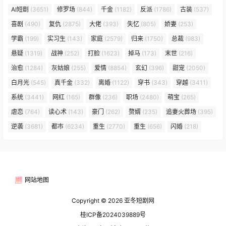
AI短剧
(3651)
修罗场
(844)
千金
(1182)
反派
(1786)
古装
(537)
喜剧
(490)
复仇
(2875)
大佬
(393)
失忆
(805)
娇妻
(253)
学霸
(199)
实习生
(143)
家庭
(2579)
归来
(1750)
总裁
(983)
悬疑
(1319)
战神
(252)
打脸
(1623)
掉马
(173)
末世
(216)
治愈
(1284)
灰姑娘
(255)
爱情
(8854)
玄幻
(396)
甜宠
(2050)
白月光
(545)
真千金
(332)
离婚
(1122)
穿书
(343)
穿越
(3411)
系统
(3441)
网红
(165)
群像
(236)
职场
(2480)
萌宝
(265)
虐恋
(764)
读心术
(143)
豪门
(262)
赘婿
(235)
追妻火葬场
(395)
逆袭
(3681)
都市
(6234)
重生
(2770)
重生
(656)
闪婚
(218)
网站地图
Copyright © 2026
亚冬短剧网
桂ICP备2024039889号