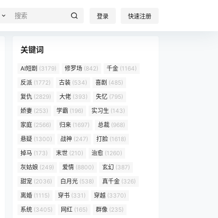
登录
快速注册
关键词
AI短剧
(3179)
修罗场
(842)
千金
(1164)
反派
(1772)
古装
(534)
喜剧
(485)
复仇
(2829)
大佬
(393)
失忆
(795)
娇妻
(253)
学霸
(196)
实习生
(143)
家庭
(2566)
归来
(1697)
总裁
(968)
悬疑
(1300)
战神
(247)
打脸
(1618)
掉马
(173)
末世
(210)
治愈
(1260)
灰姑娘
(249)
爱情
(8800)
玄幻
(387)
甜宠
(2036)
白月光
(538)
真千金
(326)
离婚
(1115)
穿书
(331)
穿越
(3370)
系统
(3405)
网红
(165)
群像
(235)