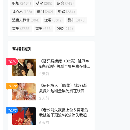
职场
(2464)
萌宝
(265)
虐恋
(743)
读心术
(138)
豪门
(262)
赘婿
(234)
追妻火葬场
(394)
逆袭
(3612)
都市
(6178)
重生
(2725)
重生
(656)
闪婚
(214)
热榜短剧
《替兄藏娇娥（32集）姚冠宇
TOP1
&袁雨涵》短剧全集免费在线
看
2 天前
《蛊色撩人（69集）锦超&圻
TOP2
夏夏》短剧全集免费在线看
2 天前
《老公消失我担上位＆离婚后
TOP3
我嫁给了顶流&老公消失我担
上位离婚后我嫁给了顶流（76
6 天前
集）李卓扬＆邓灵枢》短剧全