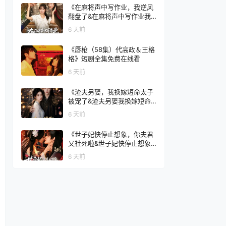
集免费在线看
《在麻将声中写作业，我逆风
翻盘了&在麻将声中写作业我
逆风翻盘了（60集）张颖菲＆
6 天前
胡文乐》短剧全集免费在线看
《唇枪（58集）代高政＆王格
格》短剧全集免费在线看
6 天前
《渣夫另娶，我换嫁短命太子
被宠了&渣夫另娶我换嫁短命
太子被宠了（77集）AI短剧》
6 天前
短剧全集免费在线看
《世子妃快停止想象，你夫君
又社死啦&世子妃快停止想象
你夫君又社死啦（73集）洪瑾
6 天前
瑜＆常斌》短剧全集免费在线
看