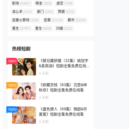
职场
(2487)
萌宝
(265)
虐恋
(769)
读心术
(143)
豪门
(262)
赘婿
(235)
追妻火葬场
(396)
逆袭
(3704)
都市
(6259)
重生
(2787)
重生
(656)
闪婚
(222)
热榜短剧
《替兄藏娇娥（32集）姚冠宇
TOP1
&袁雨涵》短剧全集免费在线
看
5 天前
《娇藏京枝（83集）沉思&林
TOP2
秋奈》短剧全集免费在线看
2 天前
《蛊色撩人（69集）锦超&圻
TOP3
夏夏》短剧全集免费在线看
5 天前