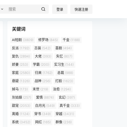
登录
快速注册
关键词
AI短剧
(3809)
修罗场
(845)
千金
(1188)
反派
(1792)
古装
(542)
喜剧
(494)
复仇
(2894)
大佬
(393)
失忆
(807)
娇妻
(253)
学霸
(200)
实习生
(144)
家庭
(2580)
归来
(1762)
总裁
(988)
悬疑
(1326)
战神
(256)
打脸
(1623)
掉马
(173)
末世
(219)
治愈
(1294)
灰姑娘
(257)
爱情
(8874)
玄幻
(397)
甜宠
(2053)
白月光
(549)
真千金
(333)
离婚
(1124)
穿书
(349)
穿越
(3431)
系统
(3452)
网红
(165)
群像
(236)