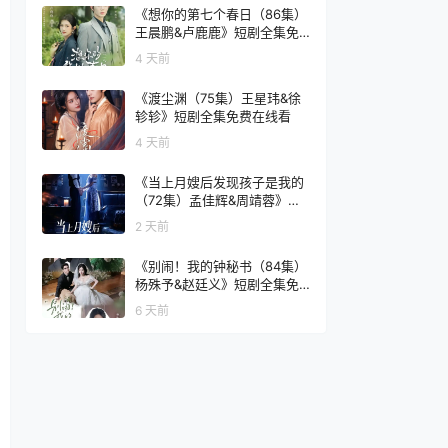
《想你的第七个春日（86集）
王晨鹏&卢鹿鹿》短剧全集免
费在线看
4 天前
《渡尘渊（75集）王星玮&徐
轸轸》短剧全集免费在线看
4 天前
《当上月嫂后发现孩子是我的
（72集）孟佳辉&周靖蓉》短
剧全集免费在线看
2 天前
《别闹！我的钟秘书（84集）
杨殊予&赵廷义》短剧全集免
费在线看
6 天前