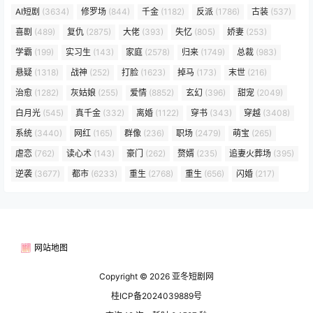
AI短剧
(3634)
修罗场
(844)
千金
(1182)
反派
(1786)
古装
(537)
喜剧
(489)
复仇
(2875)
大佬
(393)
失忆
(805)
娇妻
(253)
学霸
(199)
实习生
(143)
家庭
(2578)
归来
(1749)
总裁
(983)
悬疑
(1318)
战神
(252)
打脸
(1623)
掉马
(173)
末世
(216)
治愈
(1282)
灰姑娘
(255)
爱情
(8852)
玄幻
(396)
甜宠
(2049)
白月光
(545)
真千金
(332)
离婚
(1122)
穿书
(343)
穿越
(3408)
系统
(3440)
网红
(165)
群像
(236)
职场
(2479)
萌宝
(265)
虐恋
(762)
读心术
(143)
豪门
(262)
赘婿
(235)
追妻火葬场
(395)
逆袭
(3677)
都市
(6233)
重生
(2768)
重生
(656)
闪婚
(217)
网站地图
Copyright © 2026
亚冬短剧网
桂ICP备2024039889号