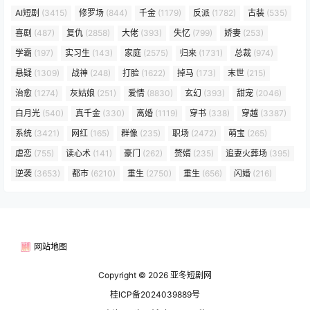
AI短剧
(3415)
修罗场
(844)
千金
(1179)
反派
(1782)
古装
(535)
喜剧
(487)
复仇
(2858)
大佬
(393)
失忆
(799)
娇妻
(253)
学霸
(197)
实习生
(143)
家庭
(2575)
归来
(1731)
总裁
(974)
悬疑
(1309)
战神
(248)
打脸
(1622)
掉马
(173)
末世
(215)
治愈
(1274)
灰姑娘
(251)
爱情
(8830)
玄幻
(393)
甜宠
(2046)
白月光
(540)
真千金
(330)
离婚
(1119)
穿书
(338)
穿越
(3387)
系统
(3421)
网红
(165)
群像
(235)
职场
(2472)
萌宝
(265)
虐恋
(755)
读心术
(141)
豪门
(262)
赘婿
(235)
追妻火葬场
(395)
逆袭
(3653)
都市
(6210)
重生
(2750)
重生
(656)
闪婚
(216)
网站地图
Copyright © 2026
亚冬短剧网
桂ICP备2024039889号