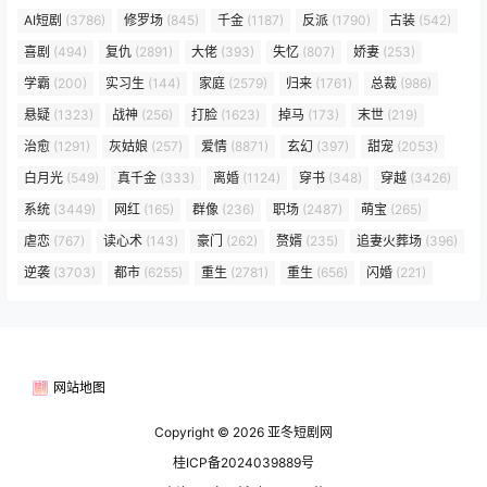
AI短剧
(3786)
修罗场
(845)
千金
(1187)
反派
(1790)
古装
(542)
喜剧
(494)
复仇
(2891)
大佬
(393)
失忆
(807)
娇妻
(253)
学霸
(200)
实习生
(144)
家庭
(2579)
归来
(1761)
总裁
(986)
悬疑
(1323)
战神
(256)
打脸
(1623)
掉马
(173)
末世
(219)
治愈
(1291)
灰姑娘
(257)
爱情
(8871)
玄幻
(397)
甜宠
(2053)
白月光
(549)
真千金
(333)
离婚
(1124)
穿书
(348)
穿越
(3426)
系统
(3449)
网红
(165)
群像
(236)
职场
(2487)
萌宝
(265)
虐恋
(767)
读心术
(143)
豪门
(262)
赘婿
(235)
追妻火葬场
(396)
逆袭
(3703)
都市
(6255)
重生
(2781)
重生
(656)
闪婚
(221)
网站地图
Copyright © 2026
亚冬短剧网
桂ICP备2024039889号