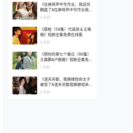
《在麻将声中写作业，我逆风
翻盘了&在麻将声中写作业我
逆风翻盘了（60集）张颖菲＆
6 天前
胡文乐》短剧全集免费在线看
《唇枪（58集）代高政＆王格
格》短剧全集免费在线看
6 天前
《想你的第七个春日（86集）
王晨鹏&卢鹿鹿》短剧全集免
费在线看
1 天前
《渣夫另娶，我换嫁短命太子
被宠了&渣夫另娶我换嫁短命
太子被宠了（77集）AI短剧》
6 天前
短剧全集免费在线看