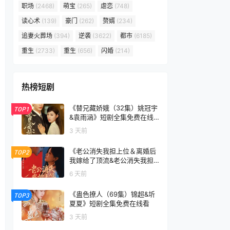
职场
(2468)
萌宝
(265)
虐恋
(748)
读心术
(139)
豪门
(262)
赘婿
(234)
追妻火葬场
(394)
逆袭
(3622)
都市
(6185)
重生
(2733)
重生
(656)
闪婚
(214)
热榜短剧
《替兄藏娇娥（32集）姚冠宇
TOP1
&袁雨涵》短剧全集免费在线
看
3 天前
《老公消失我担上位＆离婚后
TOP2
我嫁给了顶流&老公消失我担
上位离婚后我嫁给了顶流（76
6 天前
集）李卓扬＆邓灵枢》短剧全
集免费在线看
《蛊色撩人（69集）锦超&圻
TOP3
夏夏》短剧全集免费在线看
3 天前