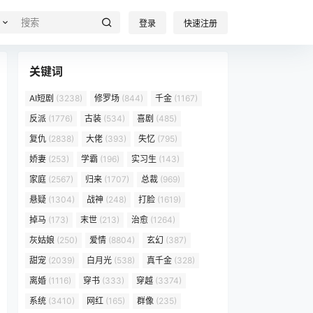
登录
快速注册
关键词
AI短剧
(3238)
修罗场
(844)
千金
(1167)
反派
(1776)
古装
(534)
喜剧
(485)
复仇
(2838)
大佬
(393)
失忆
(795)
娇妻
(253)
学霸
(196)
实习生
(143)
家庭
(2567)
归来
(1707)
总裁
(969)
悬疑
(1304)
战神
(248)
打脸
(1619)
掉马
(173)
末世
(213)
治愈
(1264)
灰姑娘
(250)
爱情
(8804)
玄幻
(387)
甜宠
(2039)
白月光
(538)
真千金
(328)
离婚
(1116)
穿书
(333)
穿越
(3374)
系统
(3410)
网红
(165)
群像
(235)