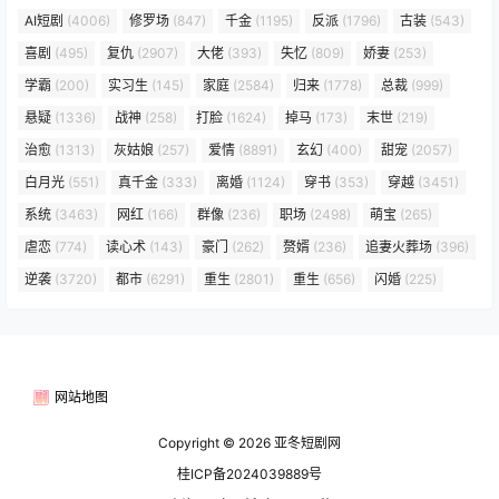
AI短剧
(4006)
修罗场
(847)
千金
(1195)
反派
(1796)
古装
(543)
喜剧
(495)
复仇
(2907)
大佬
(393)
失忆
(809)
娇妻
(253)
学霸
(200)
实习生
(145)
家庭
(2584)
归来
(1778)
总裁
(999)
悬疑
(1336)
战神
(258)
打脸
(1624)
掉马
(173)
末世
(219)
治愈
(1313)
灰姑娘
(257)
爱情
(8891)
玄幻
(400)
甜宠
(2057)
白月光
(551)
真千金
(333)
离婚
(1124)
穿书
(353)
穿越
(3451)
系统
(3463)
网红
(166)
群像
(236)
职场
(2498)
萌宝
(265)
虐恋
(774)
读心术
(143)
豪门
(262)
赘婿
(236)
追妻火葬场
(396)
逆袭
(3720)
都市
(6291)
重生
(2801)
重生
(656)
闪婚
(225)
网站地图
Copyright © 2026
亚冬短剧网
桂ICP备2024039889号