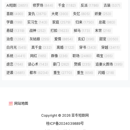
AI短剧
(3651)
修罗场
(844)
千金
(1182)
反派
(1786)
古装
(537)
喜剧
(490)
复仇
(2875)
大佬
(393)
失忆
(805)
娇妻
(253)
学霸
(199)
实习生
(143)
家庭
(2579)
归来
(1750)
总裁
(983)
悬疑
(1319)
战神
(252)
打脸
(1623)
掉马
(173)
末世
(216)
治愈
(1284)
灰姑娘
(255)
爱情
(8854)
玄幻
(396)
甜宠
(2050)
白月光
(545)
真千金
(332)
离婚
(1122)
穿书
(343)
穿越
(3411)
系统
(3441)
网红
(165)
群像
(236)
职场
(2480)
萌宝
(265)
虐恋
(764)
读心术
(143)
豪门
(262)
赘婿
(235)
追妻火葬场
(395)
逆袭
(3681)
都市
(6234)
重生
(2770)
重生
(656)
闪婚
(218)
网站地图
Copyright © 2026
亚冬短剧网
桂ICP备2024039889号