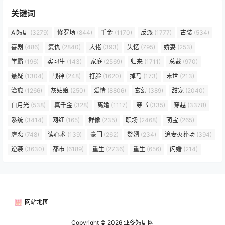
关键词
AI短剧
(3279)
修罗场
(844)
千金
(1170)
反派
(1777)
古装
(534)
喜剧
(486)
复仇
(2840)
大佬
(393)
失忆
(795)
娇妻
(253)
学霸
(196)
实习生
(143)
家庭
(2569)
归来
(1711)
总裁
(970)
悬疑
(1304)
战神
(248)
打脸
(1620)
掉马
(173)
末世
(213)
治愈
(1266)
灰姑娘
(250)
爱情
(8806)
玄幻
(389)
甜宠
(2040)
白月光
(538)
真千金
(328)
离婚
(1117)
穿书
(335)
穿越
(3378)
系统
(3414)
网红
(165)
群像
(235)
职场
(2468)
萌宝
(265)
虐恋
(748)
读心术
(139)
豪门
(262)
赘婿
(234)
追妻火葬场
(394)
逆袭
(3630)
都市
(6189)
重生
(2736)
重生
(656)
闪婚
(214)
网站地图
Copyright © 2026
亚冬短剧网