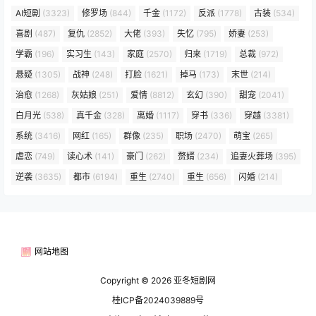
AI短剧
(3323)
修罗场
(844)
千金
(1172)
反派
(1778)
古装
(534)
喜剧
(487)
复仇
(2852)
大佬
(393)
失忆
(795)
娇妻
(253)
学霸
(196)
实习生
(143)
家庭
(2570)
归来
(1719)
总裁
(972)
悬疑
(1305)
战神
(248)
打脸
(1621)
掉马
(173)
末世
(214)
治愈
(1268)
灰姑娘
(251)
爱情
(8812)
玄幻
(390)
甜宠
(2041)
白月光
(538)
真千金
(328)
离婚
(1117)
穿书
(336)
穿越
(3381)
系统
(3416)
网红
(165)
群像
(235)
职场
(2470)
萌宝
(265)
虐恋
(749)
读心术
(141)
豪门
(262)
赘婿
(234)
追妻火葬场
(395)
逆袭
(3635)
都市
(6194)
重生
(2740)
重生
(656)
闪婚
(214)
网站地图
Copyright © 2026
亚冬短剧网
桂ICP备2024039889号