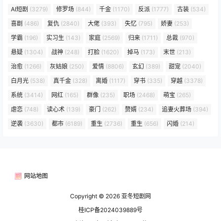
AI短剧
(3279)
修罗场
(844)
千金
(1170)
反派
(1777)
古装
(534)
喜剧
(486)
复仇
(2840)
大佬
(393)
失忆
(795)
娇妻
(253)
学霸
(196)
实习生
(143)
家庭
(2569)
归来
(1711)
总裁
(970)
悬疑
(1304)
战神
(248)
打脸
(1620)
掉马
(173)
末世
(213)
治愈
(1266)
灰姑娘
(250)
爱情
(8806)
玄幻
(389)
甜宠
(2040)
白月光
(538)
真千金
(328)
离婚
(1117)
穿书
(335)
穿越
(3378)
系统
(3414)
网红
(165)
群像
(235)
职场
(2468)
萌宝
(265)
虐恋
(748)
读心术
(139)
豪门
(262)
赘婿
(234)
追妻火葬场
(394)
逆袭
(3630)
都市
(6189)
重生
(2736)
重生
(656)
闪婚
(214)
网站地图
Copyright © 2026
亚冬短剧网
桂ICP备2024039889号