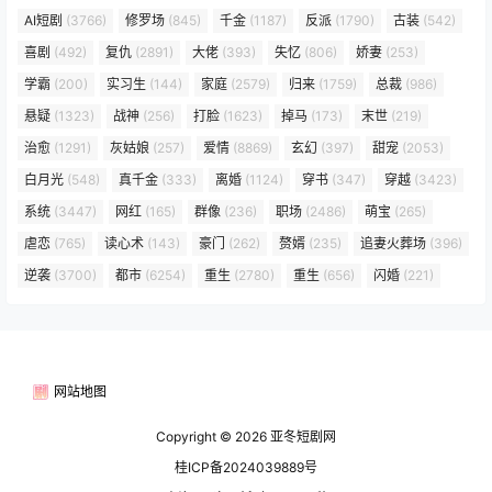
AI短剧
(3766)
修罗场
(845)
千金
(1187)
反派
(1790)
古装
(542)
喜剧
(492)
复仇
(2891)
大佬
(393)
失忆
(806)
娇妻
(253)
学霸
(200)
实习生
(144)
家庭
(2579)
归来
(1759)
总裁
(986)
悬疑
(1323)
战神
(256)
打脸
(1623)
掉马
(173)
末世
(219)
治愈
(1291)
灰姑娘
(257)
爱情
(8869)
玄幻
(397)
甜宠
(2053)
白月光
(548)
真千金
(333)
离婚
(1124)
穿书
(347)
穿越
(3423)
系统
(3447)
网红
(165)
群像
(236)
职场
(2486)
萌宝
(265)
虐恋
(765)
读心术
(143)
豪门
(262)
赘婿
(235)
追妻火葬场
(396)
逆袭
(3700)
都市
(6254)
重生
(2780)
重生
(656)
闪婚
(221)
网站地图
Copyright © 2026
亚冬短剧网
桂ICP备2024039889号