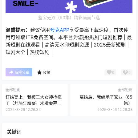
鉴宝无双（93集）精彩画面节选
温馨提示：
建议使用
夸克APP
享受最高下载速度，首次使
用可领取1TB免费空间。本平台为您提供热门短剧推荐 | 最
新短剧在线观看 | 高清无水印短剧资源 | 2025最新短剧 |
短剧大全 | 热榜短剧 |
0
0
海报分享
收藏
全部短剧
全部短剧
订婚宴上，我被三大女神抢疯
离婚后，我继承了家业（65
了（开局订婚宴，未婚妻弃我
集）
而去）95集
2025-3-26 12:26:34
2025-3-26 12:26:38
关键词