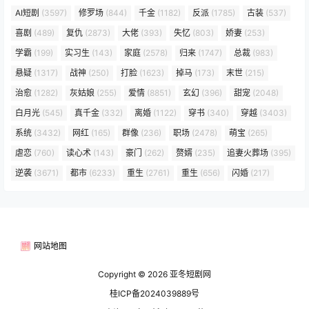
AI短剧
(3597)
修罗场
(844)
千金
(1182)
反派
(1785)
古装
(537)
喜剧
(489)
复仇
(2873)
大佬
(393)
失忆
(803)
娇妻
(253)
学霸
(199)
实习生
(143)
家庭
(2578)
归来
(1747)
总裁
(983)
悬疑
(1317)
战神
(250)
打脸
(1623)
掉马
(173)
末世
(215)
治愈
(1282)
灰姑娘
(255)
爱情
(8851)
玄幻
(396)
甜宠
(2048)
白月光
(545)
真千金
(332)
离婚
(1122)
穿书
(340)
穿越
(3403)
系统
(3432)
网红
(165)
群像
(236)
职场
(2478)
萌宝
(265)
虐恋
(760)
读心术
(143)
豪门
(262)
赘婿
(235)
追妻火葬场
(395)
逆袭
(3671)
都市
(6233)
重生
(2761)
重生
(656)
闪婚
(217)
网站地图
Copyright © 2026
亚冬短剧网
桂ICP备2024039889号