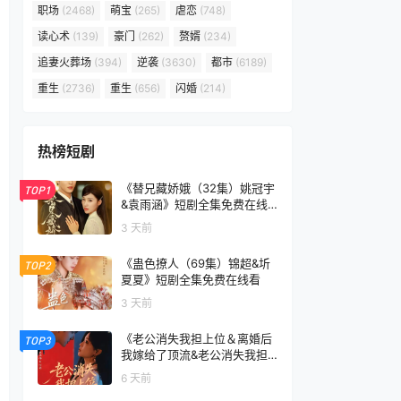
职场
(2468)
萌宝
(265)
虐恋
(748)
读心术
(139)
豪门
(262)
赘婿
(234)
追妻火葬场
(394)
逆袭
(3630)
都市
(6189)
重生
(2736)
重生
(656)
闪婚
(214)
热榜短剧
《替兄藏娇娥（32集）姚冠宇
TOP1
&袁雨涵》短剧全集免费在线
看
3 天前
《蛊色撩人（69集）锦超&圻
TOP2
夏夏》短剧全集免费在线看
3 天前
《老公消失我担上位＆离婚后
TOP3
我嫁给了顶流&老公消失我担
上位离婚后我嫁给了顶流（76
6 天前
集）李卓扬＆邓灵枢》短剧全