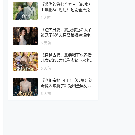
集免费在线看
《想你的第七个春日（86集）
王晨鹏&卢鹿鹿》短剧全集免
费在线看
1 天前
《渣夫另娶，我换嫁短命太子
被宠了&渣夫另娶我换嫁短命
太子被宠了（77集）AI短剧》
6 天前
短剧全集免费在线看
《穿越古代，靠卖猪下水养活
儿女&穿越古代靠卖猪下水养
活儿女（88集）杨霖＆牛欣欣
5 天前
＆仲子睿＆徐大宁》短剧全集
免费在线看
《老祖宗她下山了（65集）刘
昕悦＆陈鹏宇》短剧全集免费
在线看
5 天前