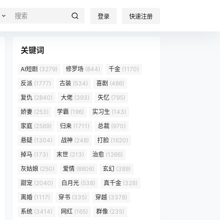
登录
快速注册
关键词
AI短剧
(3279)
修罗场
(844)
千金
(1170)
反派
(1777)
古装
(534)
喜剧
(486)
复仇
(2840)
大佬
(393)
失忆
(795)
娇妻
(253)
学霸
(196)
实习生
(143)
家庭
(2569)
归来
(1711)
总裁
(970)
悬疑
(1304)
战神
(248)
打脸
(1620)
掉马
(173)
末世
(213)
治愈
(1266)
灰姑娘
(250)
爱情
(8806)
玄幻
(389)
甜宠
(2040)
白月光
(538)
真千金
(328)
离婚
(1117)
穿书
(335)
穿越
(3378)
系统
(3414)
网红
(165)
群像
(235)