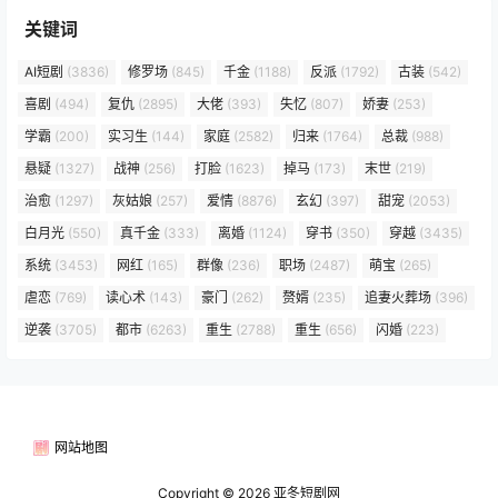
关键词
AI短剧
(3836)
修罗场
(845)
千金
(1188)
反派
(1792)
古装
(542)
喜剧
(494)
复仇
(2895)
大佬
(393)
失忆
(807)
娇妻
(253)
学霸
(200)
实习生
(144)
家庭
(2582)
归来
(1764)
总裁
(988)
悬疑
(1327)
战神
(256)
打脸
(1623)
掉马
(173)
末世
(219)
治愈
(1297)
灰姑娘
(257)
爱情
(8876)
玄幻
(397)
甜宠
(2053)
白月光
(550)
真千金
(333)
离婚
(1124)
穿书
(350)
穿越
(3435)
系统
(3453)
网红
(165)
群像
(236)
职场
(2487)
萌宝
(265)
虐恋
(769)
读心术
(143)
豪门
(262)
赘婿
(235)
追妻火葬场
(396)
逆袭
(3705)
都市
(6263)
重生
(2788)
重生
(656)
闪婚
(223)
网站地图
Copyright © 2026
亚冬短剧网