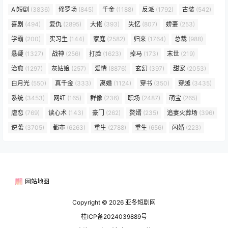
AI短剧
(3836)
修罗场
(845)
千金
(1188)
反派
(1792)
古装
(542)
喜剧
(494)
复仇
(2895)
大佬
(393)
失忆
(807)
娇妻
(253)
学霸
(200)
实习生
(144)
家庭
(2582)
归来
(1764)
总裁
(988)
悬疑
(1327)
战神
(256)
打脸
(1623)
掉马
(173)
末世
(219)
治愈
(1297)
灰姑娘
(257)
爱情
(8876)
玄幻
(397)
甜宠
(2053)
白月光
(550)
真千金
(333)
离婚
(1124)
穿书
(350)
穿越
(3435)
系统
(3453)
网红
(165)
群像
(236)
职场
(2487)
萌宝
(265)
虐恋
(769)
读心术
(143)
豪门
(262)
赘婿
(235)
追妻火葬场
(396)
逆袭
(3705)
都市
(6263)
重生
(2788)
重生
(656)
闪婚
(223)
网站地图
Copyright © 2026
亚冬短剧网
桂ICP备2024039889号