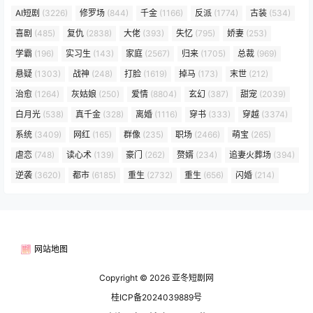
AI短剧
(3226)
修罗场
(844)
千金
(1166)
反派
(1774)
古装
(534)
喜剧
(485)
复仇
(2838)
大佬
(393)
失忆
(795)
娇妻
(253)
学霸
(196)
实习生
(143)
家庭
(2567)
归来
(1705)
总裁
(969)
悬疑
(1303)
战神
(248)
打脸
(1619)
掉马
(173)
末世
(212)
治愈
(1264)
灰姑娘
(250)
爱情
(8804)
玄幻
(387)
甜宠
(2039)
白月光
(538)
真千金
(328)
离婚
(1116)
穿书
(333)
穿越
(3374)
系统
(3409)
网红
(165)
群像
(235)
职场
(2466)
萌宝
(265)
虐恋
(748)
读心术
(139)
豪门
(262)
赘婿
(234)
追妻火葬场
(394)
逆袭
(3620)
都市
(6185)
重生
(2732)
重生
(656)
闪婚
(214)
网站地图
Copyright © 2026
亚冬短剧网
桂ICP备2024039889号