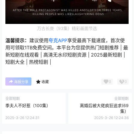
万古长庚（93集）精彩画面节选
温馨提示：
建议使用
夸克APP
享受最高下载速度，首次使
用可领取1TB免费空间。本平台为您提供热门短剧推荐 | 最
新短剧在线观看 | 高清无水印短剧资源 | 2025最新短剧 |
短剧大全 | 热榜短剧 |
0
0
海报分享
收藏
全部短剧
全部短剧
季夫人不好惹（100集）
离婚后被大佬疯狂追求(69
集）
2025-3-26 12:24:31
2025-3-26 12:24:36