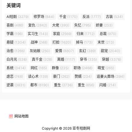
关键词
AI短剧
(3279)
修罗场
(844)
千金
(1170)
反派
(1777)
古装
(534)
喜剧
(486)
复仇
(2842)
大佬
(393)
失忆
(795)
娇妻
(253)
学霸
(196)
实习生
(143)
家庭
(2569)
归来
(1712)
总裁
(970)
悬疑
(1304)
战神
(248)
打脸
(1620)
掉马
(173)
末世
(213)
治愈
(1266)
灰姑娘
(250)
爱情
(8807)
玄幻
(389)
甜宠
(2040)
白月光
(538)
真千金
(328)
离婚
(1117)
穿书
(335)
穿越
(3378)
系统
(3414)
网红
(165)
群像
(235)
职场
(2468)
萌宝
(265)
虐恋
(748)
读心术
(139)
豪门
(262)
赘婿
(234)
追妻火葬场
(394)
逆袭
(3631)
都市
(6190)
重生
(2736)
重生
(656)
闪婚
(214)
网站地图
Copyright © 2026
亚冬短剧网