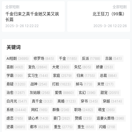
全部短剧
全部短剧
千金归来之真千金她又美又飒
北王狂刀（99集）
长篇
2025-3-26 12:22:22
2025-3-26 12:22:26
关键词
AI短剧
(3695)
修罗场
(845)
千金
(1185)
反派
(1788)
古装
(541)
喜剧
(492)
复仇
(2884)
大佬
(393)
失忆
(805)
娇妻
(253)
学霸
(199)
实习生
(144)
家庭
(2579)
归来
(1755)
总裁
(984)
悬疑
(1320)
战神
(254)
打脸
(1623)
掉马
(173)
末世
(217)
治愈
(1287)
灰姑娘
(256)
爱情
(8860)
玄幻
(396)
甜宠
(2051)
白月光
(547)
真千金
(332)
离婚
(1123)
穿书
(345)
穿越
(3414)
系统
(3444)
网红
(165)
群像
(236)
职场
(2482)
萌宝
(265)
虐恋
(765)
读心术
(143)
豪门
(262)
赘婿
(235)
追妻火葬场
(396)
逆袭
(3691)
都市
(6239)
重生
(2775)
重生
(656)
闪婚
(219)