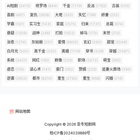
AI短剧
(3415)
修罗场
(844)
千金
(1179)
反派
(1782)
古装
(535)
喜剧
(487)
复仇
(2858)
大佬
(393)
失忆
(799)
娇妻
(253)
学霸
(197)
实习生
(143)
家庭
(2575)
归来
(1731)
总裁
(974)
悬疑
(1309)
战神
(248)
打脸
(1622)
掉马
(173)
末世
(215)
治愈
(1274)
灰姑娘
(251)
爱情
(8830)
玄幻
(393)
甜宠
(2046)
白月光
(540)
真千金
(330)
离婚
(1119)
穿书
(338)
穿越
(3387)
系统
(3421)
网红
(165)
群像
(235)
职场
(2472)
萌宝
(265)
虐恋
(755)
读心术
(141)
豪门
(262)
赘婿
(235)
追妻火葬场
(395)
逆袭
(3653)
都市
(6210)
重生
(2750)
重生
(656)
闪婚
(216)
网站地图
Copyright © 2026
亚冬短剧网
桂ICP备2024039889号