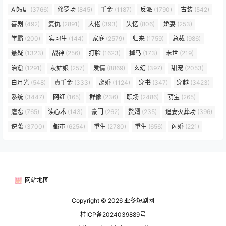
AI短剧
(3766)
修罗场
(845)
千金
(1187)
反派
(1790)
古装
(542)
喜剧
(492)
复仇
(2891)
大佬
(393)
失忆
(806)
娇妻
(253)
学霸
(200)
实习生
(144)
家庭
(2579)
归来
(1759)
总裁
(986)
悬疑
(1323)
战神
(256)
打脸
(1623)
掉马
(173)
末世
(219)
治愈
(1291)
灰姑娘
(257)
爱情
(8869)
玄幻
(397)
甜宠
(2053)
白月光
(548)
真千金
(333)
离婚
(1124)
穿书
(347)
穿越
(3423)
系统
(3447)
网红
(165)
群像
(236)
职场
(2486)
萌宝
(265)
虐恋
(765)
读心术
(143)
豪门
(262)
赘婿
(235)
追妻火葬场
(396)
逆袭
(3700)
都市
(6254)
重生
(2780)
重生
(656)
闪婚
(221)
网站地图
Copyright © 2026
亚冬短剧网
桂ICP备2024039889号