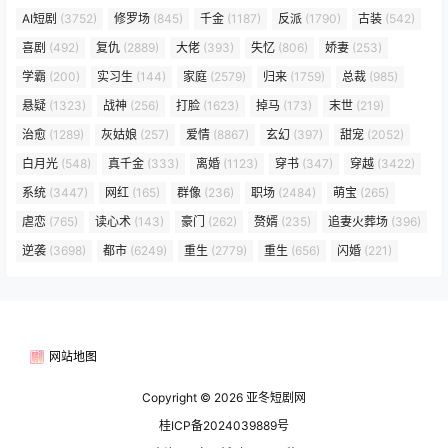
AI短剧
(3752)
修罗场
(845)
千金
(1187)
反派
(1790)
古装
(542)
喜剧
(492)
复仇
(2889)
大佬
(393)
失忆
(806)
娇妻
(253)
学霸
(200)
实习生
(144)
家庭
(2579)
归来
(1759)
总裁
(985)
悬疑
(1323)
战神
(256)
打脸
(1623)
掉马
(173)
末世
(219)
治愈
(1289)
灰姑娘
(257)
爱情
(8867)
玄幻
(397)
甜宠
(2052)
白月光
(548)
真千金
(333)
离婚
(1123)
穿书
(347)
穿越
(3422)
系统
(3447)
网红
(165)
群像
(236)
职场
(2484)
萌宝
(265)
虐恋
(765)
读心术
(143)
豪门
(262)
赘婿
(235)
追妻火葬场
(396)
逆袭
(3698)
都市
(6249)
重生
(2779)
重生
(656)
闪婚
(221)
网站地图
Copyright © 2026
亚冬短剧网
桂ICP备2024039889号