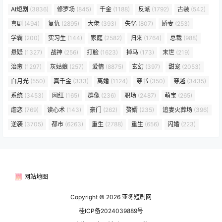
AI短剧
(3836)
修罗场
(845)
千金
(1188)
反派
(1792)
古装
(542)
喜剧
(494)
复仇
(2895)
大佬
(393)
失忆
(807)
娇妻
(253)
学霸
(200)
实习生
(144)
家庭
(2582)
归来
(1764)
总裁
(988)
悬疑
(1327)
战神
(256)
打脸
(1623)
掉马
(173)
末世
(219)
治愈
(1297)
灰姑娘
(257)
爱情
(8875)
玄幻
(397)
甜宠
(2053)
白月光
(550)
真千金
(333)
离婚
(1124)
穿书
(350)
穿越
(3435)
系统
(3453)
网红
(165)
群像
(236)
职场
(2487)
萌宝
(265)
虐恋
(769)
读心术
(143)
豪门
(262)
赘婿
(235)
追妻火葬场
(396)
逆袭
(3705)
都市
(6263)
重生
(2788)
重生
(656)
闪婚
(223)
网站地图
Copyright © 2026
亚冬短剧网
桂ICP备2024039889号