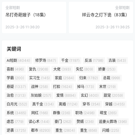
全部短剧
全部短剧
吊打奇葩嫂子（18集）
祥云寺之灯下诡（83集）
2025-3-26 11:36:20
2025-3-26 11:36:25
关键词
AI短剧
(4044)
修罗场
(847)
千金
(1197)
反派
(1798)
古装
(543)
喜剧
(496)
复仇
(2908)
大佬
(393)
失忆
(809)
娇妻
(253)
学霸
(200)
实习生
(145)
家庭
(2584)
归来
(1782)
总裁
(999)
悬疑
(1337)
战神
(258)
打脸
(1624)
掉马
(173)
末世
(219)
治愈
(1313)
灰姑娘
(257)
爱情
(8894)
玄幻
(400)
甜宠
(2059)
白月光
(552)
真千金
(334)
离婚
(1124)
穿书
(354)
穿越
(3455)
系统
(3465)
网红
(166)
群像
(236)
职场
(2498)
萌宝
(265)
虐恋
(779)
读心术
(144)
豪门
(262)
赘婿
(236)
追妻火葬场
(396)
逆袭
(3725)
都市
(6293)
重生
(2804)
重生
(656)
闪婚
(225)