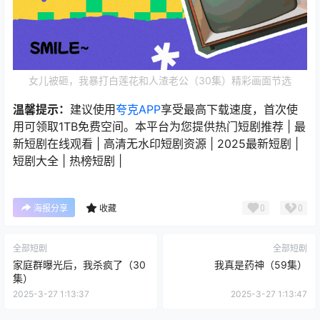
女儿被砸，我暴打白莲花和人渣老公（30集）精彩画面节选
温馨提示：
建议使用
夸克APP
享受最高下载速度，首次使
用可领取1TB免费空间。本平台为您提供热门短剧推荐 | 最
新短剧在线观看 | 高清无水印短剧资源 | 2025最新短剧 |
短剧大全 | 热榜短剧 |
0
0
海报分享
收藏
全部短剧
全部短剧
家庭群曝光后，我杀疯了（30
我真是药神（59集）
集）
2025-3-27 1:13:37
2025-3-27 1:13:47