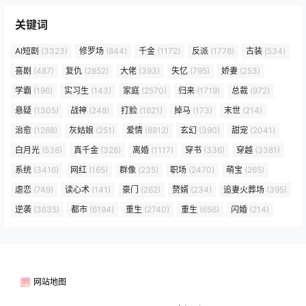
关键词
AI短剧
(3323)
修罗场
(844)
千金
(1172)
反派
(1778)
古装
(534)
喜剧
(487)
复仇
(2852)
大佬
(393)
失忆
(795)
娇妻
(253)
学霸
(196)
实习生
(143)
家庭
(2570)
归来
(1719)
总裁
(972)
悬疑
(1305)
战神
(248)
打脸
(1621)
掉马
(173)
末世
(214)
治愈
(1268)
灰姑娘
(251)
爱情
(8812)
玄幻
(390)
甜宠
(2041)
白月光
(538)
真千金
(328)
离婚
(1117)
穿书
(336)
穿越
(3381)
系统
(3416)
网红
(165)
群像
(235)
职场
(2470)
萌宝
(265)
虐恋
(749)
读心术
(141)
豪门
(262)
赘婿
(234)
追妻火葬场
(395)
逆袭
(3635)
都市
(6194)
重生
(2740)
重生
(656)
闪婚
(214)
网站地图