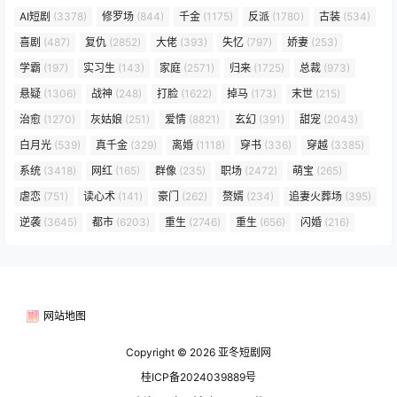
AI短剧
(3378)
修罗场
(844)
千金
(1175)
反派
(1780)
古装
(534)
喜剧
(487)
复仇
(2852)
大佬
(393)
失忆
(797)
娇妻
(253)
学霸
(197)
实习生
(143)
家庭
(2571)
归来
(1725)
总裁
(973)
悬疑
(1306)
战神
(248)
打脸
(1622)
掉马
(173)
末世
(215)
治愈
(1270)
灰姑娘
(251)
爱情
(8821)
玄幻
(391)
甜宠
(2043)
白月光
(539)
真千金
(329)
离婚
(1118)
穿书
(336)
穿越
(3385)
系统
(3418)
网红
(165)
群像
(235)
职场
(2472)
萌宝
(265)
虐恋
(751)
读心术
(141)
豪门
(262)
赘婿
(234)
追妻火葬场
(395)
逆袭
(3645)
都市
(6203)
重生
(2746)
重生
(656)
闪婚
(216)
网站地图
Copyright © 2026
亚冬短剧网
桂ICP备2024039889号