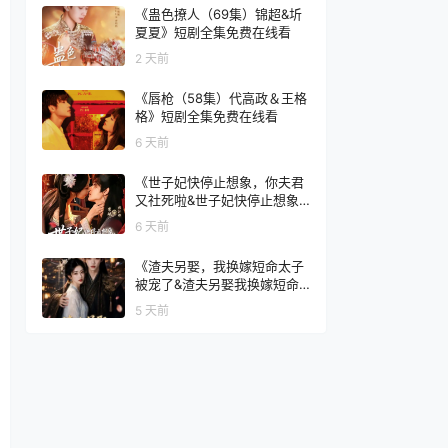
《蛊色撩人（69集）锦超&圻
夏夏》短剧全集免费在线看
2 天前
《唇枪（58集）代高政＆王格
格》短剧全集免费在线看
6 天前
《世子妃快停止想象，你夫君
又社死啦&世子妃快停止想象
你夫君又社死啦（73集）洪瑾
6 天前
瑜＆常斌》短剧全集免费在线
看
《渣夫另娶，我换嫁短命太子
被宠了&渣夫另娶我换嫁短命
太子被宠了（77集）AI短剧》
5 天前
短剧全集免费在线看