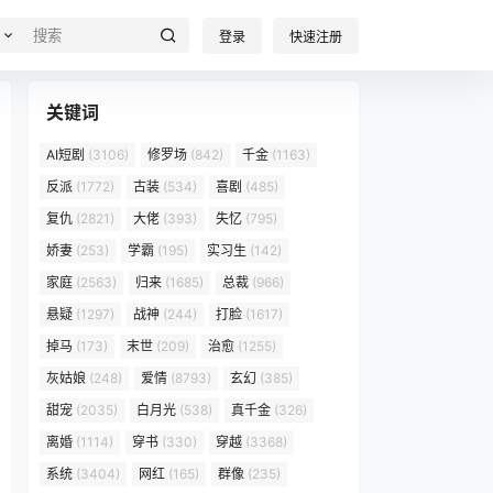
登录
快速注册
关键词
AI短剧
(3106)
修罗场
(842)
千金
(1163)
反派
(1772)
古装
(534)
喜剧
(485)
复仇
(2821)
大佬
(393)
失忆
(795)
娇妻
(253)
学霸
(195)
实习生
(142)
家庭
(2563)
归来
(1685)
总裁
(966)
悬疑
(1297)
战神
(244)
打脸
(1617)
掉马
(173)
末世
(209)
治愈
(1255)
灰姑娘
(248)
爱情
(8793)
玄幻
(385)
甜宠
(2035)
白月光
(538)
真千金
(326)
离婚
(1114)
穿书
(330)
穿越
(3368)
系统
(3404)
网红
(165)
群像
(235)