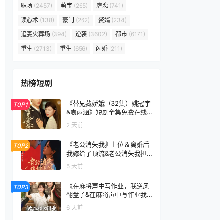
职场
(2457)
萌宝
(265)
虐恋
(741)
读心术
(138)
豪门
(262)
赘婿
(234)
追妻火葬场
(394)
逆袭
(3602)
都市
(6171)
重生
(2713)
重生
(656)
闪婚
(211)
热榜短剧
《替兄藏娇娥（32集）姚冠宇
TOP1
&袁雨涵》短剧全集免费在线
看
2 天前
《老公消失我担上位＆离婚后
TOP2
我嫁给了顶流&老公消失我担
上位离婚后我嫁给了顶流（76
5 天前
集）李卓扬＆邓灵枢》短剧全
集免费在线看
《在麻将声中写作业，我逆风
TOP3
翻盘了&在麻将声中写作业我
逆风翻盘了（60集）张颖菲＆
6 天前
胡文乐》短剧全集免费在线看