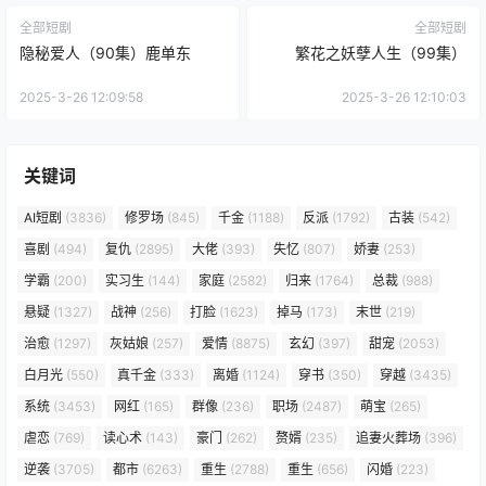
全部短剧
全部短剧
隐秘爱人（90集）鹿单东
繁花之妖孽人生（99集）
2025-3-26 12:09:58
2025-3-26 12:10:03
关键词
AI短剧
(3836)
修罗场
(845)
千金
(1188)
反派
(1792)
古装
(542)
喜剧
(494)
复仇
(2895)
大佬
(393)
失忆
(807)
娇妻
(253)
学霸
(200)
实习生
(144)
家庭
(2582)
归来
(1764)
总裁
(988)
悬疑
(1327)
战神
(256)
打脸
(1623)
掉马
(173)
末世
(219)
治愈
(1297)
灰姑娘
(257)
爱情
(8875)
玄幻
(397)
甜宠
(2053)
白月光
(550)
真千金
(333)
离婚
(1124)
穿书
(350)
穿越
(3435)
系统
(3453)
网红
(165)
群像
(236)
职场
(2487)
萌宝
(265)
虐恋
(769)
读心术
(143)
豪门
(262)
赘婿
(235)
追妻火葬场
(396)
逆袭
(3705)
都市
(6263)
重生
(2788)
重生
(656)
闪婚
(223)