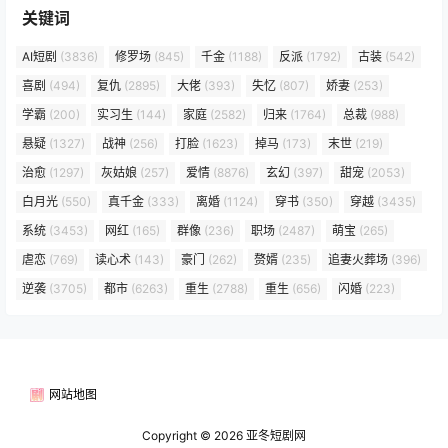
关键词
AI短剧
(3836)
修罗场
(845)
千金
(1188)
反派
(1792)
古装
(542)
喜剧
(494)
复仇
(2895)
大佬
(393)
失忆
(807)
娇妻
(253)
学霸
(200)
实习生
(144)
家庭
(2582)
归来
(1764)
总裁
(988)
悬疑
(1327)
战神
(256)
打脸
(1623)
掉马
(173)
末世
(219)
治愈
(1297)
灰姑娘
(257)
爱情
(8876)
玄幻
(397)
甜宠
(2053)
白月光
(550)
真千金
(333)
离婚
(1124)
穿书
(350)
穿越
(3435)
系统
(3453)
网红
(165)
群像
(236)
职场
(2487)
萌宝
(265)
虐恋
(769)
读心术
(143)
豪门
(262)
赘婿
(235)
追妻火葬场
(396)
逆袭
(3705)
都市
(6263)
重生
(2788)
重生
(656)
闪婚
(223)
网站地图
Copyright © 2026
亚冬短剧网