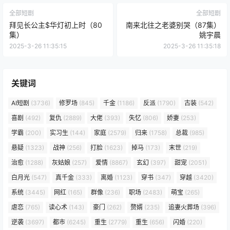
全部短剧
全部短剧
拜见长公主$华灯初上时（80
南来北往之老婆别哭（87集）
集）
姚宇晨
2025-3-26 11:35:15
2025-3-26 11:35:18
关键词
AI短剧
(3736)
修罗场
(845)
千金
(1186)
反派
(1790)
古装
(542)
喜剧
(492)
复仇
(2889)
大佬
(393)
失忆
(806)
娇妻
(253)
学霸
(200)
实习生
(144)
家庭
(2579)
归来
(1758)
总裁
(985)
悬疑
(1323)
战神
(256)
打脸
(1623)
掉马
(173)
末世
(219)
治愈
(1288)
灰姑娘
(257)
爱情
(8867)
玄幻
(397)
甜宠
(2051)
白月光
(547)
真千金
(333)
离婚
(1123)
穿书
(347)
穿越
(3420)
系统
(3445)
网红
(165)
群像
(236)
职场
(2483)
萌宝
(265)
虐恋
(765)
读心术
(143)
豪门
(262)
赘婿
(235)
追妻火葬场
(396)
逆袭
(3697)
都市
(6245)
重生
(2779)
重生
(656)
闪婚
(220)